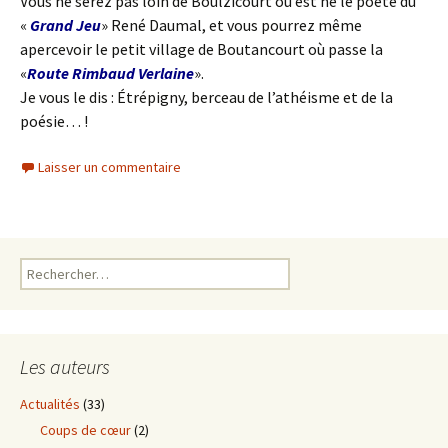
Vous ne serez pas loin de Boulzicourt où est né le poète du
«
Grand Jeu
» René Daumal, et vous pourrez même
apercevoir le petit village de Boutancourt où passe la
«
Route Rimbaud Verlaine
».
Je vous le dis : Étrépigny, berceau de l’athéisme et de la
poésie… !
Laisser un commentaire
Rechercher :
Les auteurs
Actualités
(33)
Coups de cœur
(2)