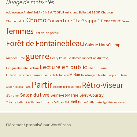
Nuage de mots-clés
Art brut
Cesson
Adolescence
Andreï BALANDINE
Artichaut
Belle
Chapron
Chomo
Couverture "La Grappe"
Denecourt
Charlie Hebdo
Départ
femmes
Festival de poésie
Forêt de Fontainebleau
Galerie HorsChamp
guerre
Grande Ourse
Henry Poulaille
Homes
Inspection du travail
Lecture en public
La ligne de crête
Lecture
Lilian Thuram
Melun
Littérature prolétarienne
L’heure de la lecture
Montmeyan
Médiathéque du Mée
Partir
Rétro-Viseur
Oscar Milosz
Pars
Robert le Pieux
Rose
Salon du livre
Seine-et-Marne
Sivry-Courtry
S'en aller
Vaux-le-Pénil
Tribute to Patricia Barber
Un conte
Émile Guillaumin
égalité des sexes
Fièrement propulsé par WordPress