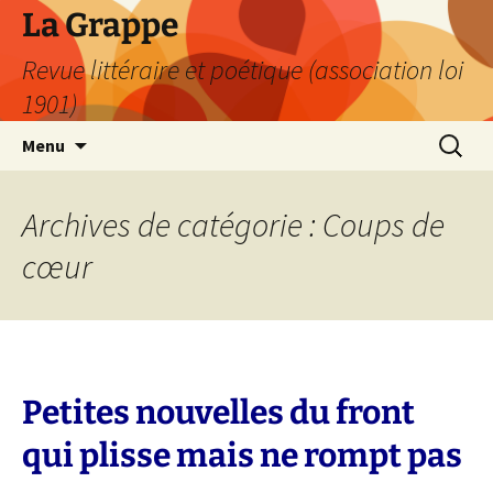
Aller
La Grappe
au
Revue littéraire et poétique (association loi
contenu
1901)
Recherc
Menu
Archives de catégorie : Coups de
cœur
Petites nouvelles du front
qui plisse mais ne rompt pas