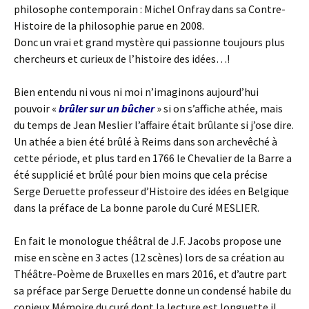
philosophe contemporain : Michel Onfray dans sa Contre-
Histoire de la philosophie parue en 2008.
Donc un vrai et grand mystère qui passionne toujours plus
chercheurs et curieux de l’histoire des idées…!
Bien entendu ni vous ni moi n’imaginons aujourd’hui
pouvoir «
brûler sur un bûcher
» si on s’affiche athée, mais
du temps de Jean Meslier l’affaire était brûlante si j’ose dire.
Un athée a bien été brûlé à Reims dans son archevêché à
cette période, et plus tard en 1766 le Chevalier de la Barre a
été supplicié et brûlé pour bien moins que cela précise
Serge Deruette professeur d’Histoire des idées en Belgique
dans la préface de La bonne parole du Curé MESLIER.
En fait le monologue théâtral de J.F. Jacobs propose une
mise en scène en 3 actes (12 scènes) lors de sa création au
Théâtre-Poème de Bruxelles en mars 2016, et d’autre part
sa préface par Serge Deruette donne un condensé habile du
copieux Mémoire du curé dont la lecture est longuette il