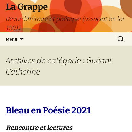
Aller
La Grappe
au
Revue littéraire et poétique (association loi
contenu
1901)
Recherc
Menu
Archives de catégorie : Guéant
Catherine
Bleau en Poésie 2021
Rencontre et lectures