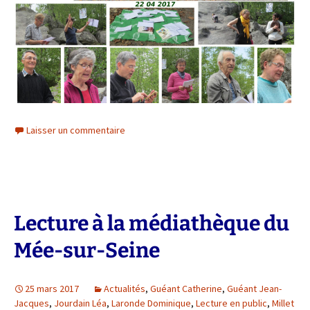
Laisser un commentaire
Lecture à la médiathèque du
Mée-sur-Seine
25 mars 2017
Actualités
,
Guéant Catherine
,
Guéant Jean-
Jacques
,
Jourdain Léa
,
Laronde Dominique
,
Lecture en public
,
Millet