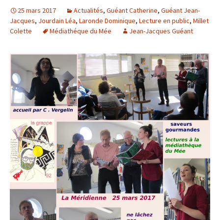
25 mars 2017
Actualités
,
Guéant Catherine
,
Guéant Jean-
Jacques
,
Jourdain Léa
,
Laronde Dominique
,
Lecture en public
,
Millet
Colette
Médiathéque du Mée
Jean-Jacques Guéant