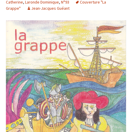
Catherine
,
Laronde Dominique
,
N°93
Couverture "La
Grappe"
Jean-Jacques Guéant