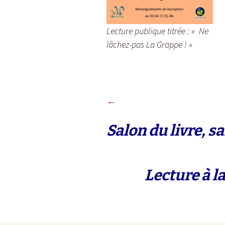
Salon
Lecture publique titrée : « Ne
lâchez-pas La Grappe ! »
Navigation
←
Salon du livre, 
des
articles
Lecture à 