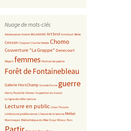
Nuage de mots-clés
Art brut
Adolescence
Andreï BALANDINE
Artichaut
Belle
Chomo
Cesson
Chapron
Charlie Hebdo
Couverture "La Grappe"
Denecourt
femmes
Départ
Festival de poésie
Forêt de Fontainebleau
guerre
Galerie HorsChamp
Grande Ourse
Henry Poulaille
Homes
Inspection du travail
La ligne de crête
Lecture
Lecture en public
Lilian Thuram
Melun
Littérature prolétarienne
L’heure de la lecture
Montmeyan
Médiathéque du Mée
Oscar Milosz
Pars
Partir