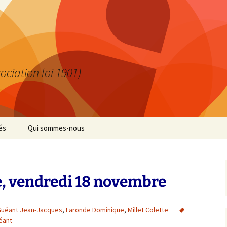
ociation loi 1901)
és
Qui sommes-nous
de cœur
Abonnez-vous
 en public
Mentions légales
e, vendredi 18 novembre
ions
uéant Jean-Jacques
,
Laronde Dominique
,
Millet Colette
éant