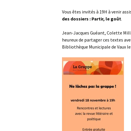
N°91
Vous êtes invités à 19H à venir ass
Hommage à
des dossiers : Partir, le goût
.
N°92
Lettres à
Jean-Jacques Guéant, Colette Mill
N°93
Chronique(s) du Mauvais
heureux de partager ces textes a
œil
Bibliothèque Municipale de Vaux le P
N°95
Feuilleton
Le goût des mots
Ateliers d’écriture
et à lire…
Notes de lecture
Entretien