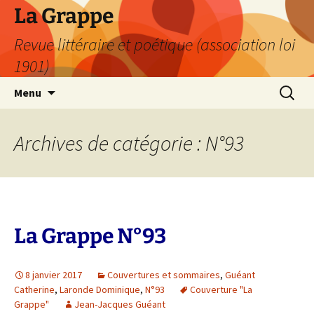
Aller
La Grappe
au
Revue littéraire et poétique (association loi
contenu
1901)
Recherc
Menu
Archives de catégorie : N°93
La Grappe N°93
8 janvier 2017
Couvertures et sommaires
,
Guéant
Catherine
,
Laronde Dominique
,
N°93
Couverture "La
Grappe"
Jean-Jacques Guéant