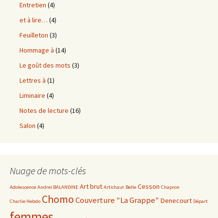
Entretien
(4)
et à lire…
(4)
Feuilleton
(3)
Hommage à
(14)
Le goût des mots
(3)
Lettres à
(1)
Liminaire
(4)
Notes de lecture
(16)
Salon
(4)
Nuage de mots-clés
Art brut
Cesson
Adolescence
Andreï BALANDINE
Artichaut
Belle
Chapron
Chomo
Couverture "La Grappe"
Denecourt
Charlie Hebdo
Départ
femmes