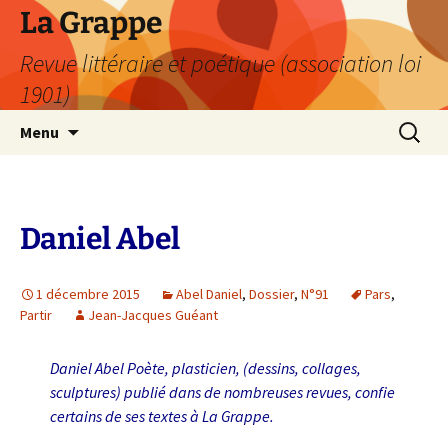
Aller
La Grappe
au
Revue littéraire et poétique (association loi
contenu
1901)
Recherc
Menu
Daniel Abel
1 décembre 2015
Abel Daniel
,
Dossier
,
N°91
Pars
,
Partir
Jean-Jacques Guéant
Daniel Abel Poète, plasticien, (dessins, collages,
sculptures) publié dans de nombreuses revues, confie
certains de ses textes à La Grappe.