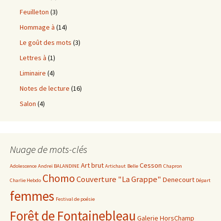
Feuilleton
(3)
Hommage à
(14)
Le goût des mots
(3)
Lettres à
(1)
Liminaire
(4)
Notes de lecture
(16)
Salon
(4)
Nuage de mots-clés
Art brut
Cesson
Adolescence
Andreï BALANDINE
Artichaut
Belle
Chapron
Chomo
Couverture "La Grappe"
Denecourt
Charlie Hebdo
Départ
femmes
Festival de poésie
Forêt de Fontainebleau
Galerie HorsChamp