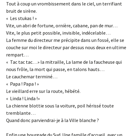
Tout à coup un vrombissement dans le ciel, un terrifiant
bruit de sirène.
« Les stukas ! »
Vite, un abri de fortune, ornière, cabane, pan de mur…
Vite, le plus petit possible, invisible, indécelable…
La femme du directeur me précipite dans un fossé, elle se
couche sur moi le directeur par dessus nous deux en ultime
rempart…
« Tac tac tac…» la mitraille, La lame de la faucheuse qui
nous frôle, la mort qui passe, en talons hauts…
Le cauchemar terminé…
« Papa ! Papa ! »
Le vieillard erre sur la route, hébété.
« Linda ! Linda !»
La chienne blottie sous la voiture, poil hérissé toute
tremblante…
Quand donc parviendrai-je à la Ville blanche ?
Enfin une bourgade du Sud. Une famille d’accueil, avec un