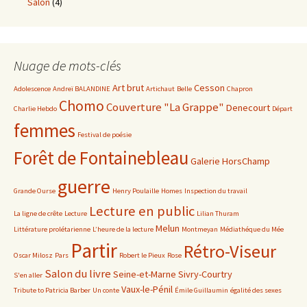
Salon
(4)
Nuage de mots-clés
Art brut
Cesson
Adolescence
Andreï BALANDINE
Artichaut
Belle
Chapron
Chomo
Couverture "La Grappe"
Denecourt
Charlie Hebdo
Départ
femmes
Festival de poésie
Forêt de Fontainebleau
Galerie HorsChamp
guerre
Grande Ourse
Henry Poulaille
Homes
Inspection du travail
Lecture en public
La ligne de crête
Lecture
Lilian Thuram
Melun
Littérature prolétarienne
L’heure de la lecture
Montmeyan
Médiathéque du Mée
Partir
Rétro-Viseur
Oscar Milosz
Pars
Robert le Pieux
Rose
Salon du livre
Seine-et-Marne
Sivry-Courtry
S'en aller
Vaux-le-Pénil
Tribute to Patricia Barber
Un conte
Émile Guillaumin
égalité des sexes