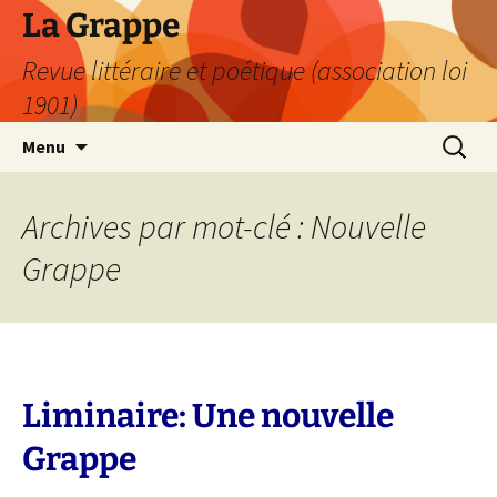
Aller
La Grappe
au
Revue littéraire et poétique (association loi
contenu
1901)
Recherc
Menu
Archives par mot-clé : Nouvelle
Grappe
Liminaire: Une nouvelle
Grappe