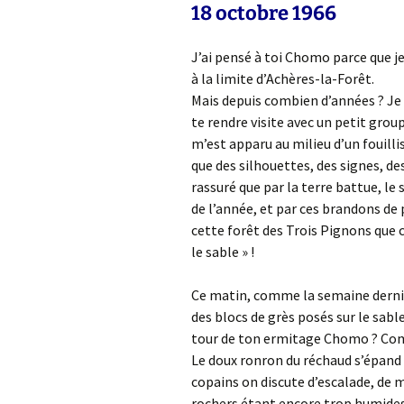
18 octobre 1966
J’ai pensé à toi Chomo parce que je
à la limite d’Achères-la-Forêt.
Mais depuis combien d’années ? Je n
te rendre visite avec un petit group
m’est apparu au milieu d’un fouill
que des silhouettes, des signes, de
rassuré que par la terre battue, le 
de l’année, et par ces brandons de
cette forêt des Trois Pignons que 
le sable » !
Ce matin, comme la semaine dernièr
des blocs de grès posés sur le sable
tour de ton ermitage Chomo ? Com
Le doux ronron du réchaud s’épand d
copains on discute d’escalade, de
rochers étant encore trop humides 