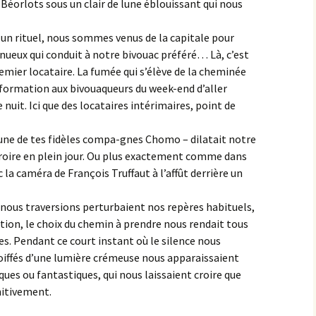
Béorlots sous un clair de lune éblouissant qui nous
un rituel, nous sommes venus de la capitale pour
inueux qui conduit à notre bivouac préféré… Là, c’est
remier locataire. La fumée qui s’élève de la cheminée
nformation aux bivouaqueurs du week-end d’aller
e nuit. Ici que des locataires intérimaires, point de
– une de tes fidèles compa-gnes Chomo – dilatait notre
croire en plein jour. Ou plus exactement comme dans
 la caméra de François Truffaut à l’affût derrière un
 nous traversions perturbaient nos repères habituels,
tion, le choix du chemin à prendre nous rendait tous
s. Pendant ce court instant où le silence nous
coiffés d’une lumière crémeuse nous apparaissaient
ues ou fantastiques, qui nous laissaient croire que
nitivement.