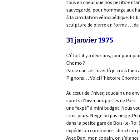
tous en coeur que nos petits-enfan
sauvegardé, pour hommage aux hard
à la circulation vélocipédique. Et b
sculpture de pierre en forme … de 
31 janvier 1975
C’était il y a deux ans, jour pour j
Chomo ?
Parce que cet hiver là je crois bien
Pignons… Voici l’histoire Chomo :
Au cœur de l’hiver, soudain une env
sports d’hiver aux portes de Paris 
une “expé” à mini budget. Nous vou
trois jours. Neige ou pas neige. Pe
dans la petite gare de Bois-le-Roi (
expédition commence : direction pl
Avec Dan, mon copain, on s’élance 