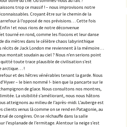
pour boire du thé. Où sommes-nous au fait ?
aissons trop ce massif ! – nous improvisons notre
connaissables. Croyant être sur le chemin de la
arrefour à l’opposé de nos prévisions… Cette fois
nfin ! et nous rions de notre déconvenue
fet tourné en rond, comme les flocons et leur danse
 de dix mètres dans le célèbre chaos labyrinthique
es récits de Jack London me reviennent à la mémoire…
eux montait soudain au ciel ? Nous n’en serions point
quitté toute trace plausible de civilisation s’est
e arctique… !
refour et des hêtres vénérables tenant la garde. Nous
d’Hyver – le bien nommé !- bien que la pancarte sur le
n champignon de glace. Nous consultons nos montres,
 limitée. La visibilité s’améliorant, nous nous hâtons
ous atteignons au milieu de l’après-midi. L’auberge est
es clients venus là comme on se rend en Patagonie, au
ué de congères. On se réchauffe dans la salle
ur l’esplanade de l’ermitage. Alentour la neige s’est