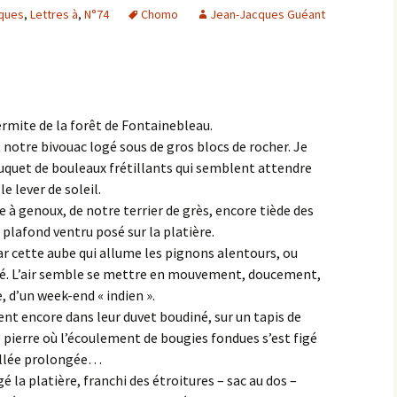
ques
,
Lettres à
,
N°74
Chomo
Jean-Jacques Guéant
ermite de la forêt de Fontainebleau.
 notre bivouac logé sous de gros blocs de rocher. Je
bouquet de bouleaux frétillants qui semblent attendre
 lever de soleil.
e à genoux, de notre terrier de grès, encore tiède des
plafond ventru posé sur la platière.
par cette aube qui allume les pignons alentours, ou
éré. L’air semble se mettre en mouvement, doucement,
, d’un week-end « indien ».
 encore dans leur duvet boudiné, sur un tapis de
e pierre où l’écoulement de bougies fondues s’est figé
eillée prolongée…
ngé la platière, franchi des étroitures – sac au dos –