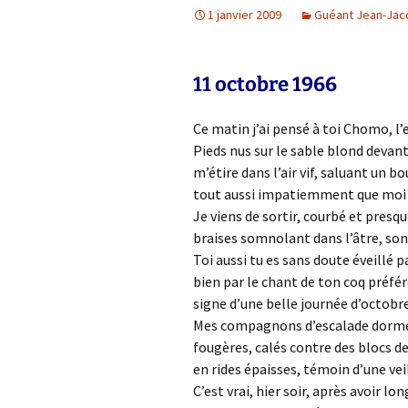
1 janvier 2009
Guéant Jean-Jac
N°91
Hommage à
N°92
11 octobre 1966
Lettres à
N°93
Chronique(s) du Mauvais
Ce matin j’ai pensé à toi Chomo, l’
œil
N°95
Pieds nus sur le sable blond devant
m’étire dans l’air vif, saluant un 
Feuilleton
tout aussi impatiemment que moi le
Je viens de sortir, courbé et presqu
Le goût des mots
braises somnolant dans l’âtre, son 
Toi aussi tu es sans doute éveillé 
Ateliers d’écriture
bien par le chant de ton coq préf
et à lire…
signe d’une belle journée d’octobre
Mes compagnons d’escalade dorment
Notes de lecture
fougères, calés contre des blocs d
en rides épaisses, témoin d’une v
Entretien
C’est vrai, hier soir, après avoir lo