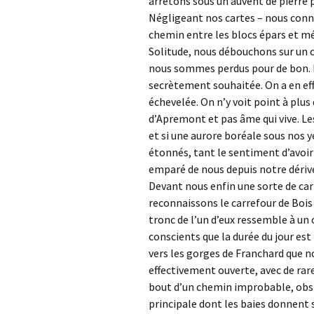
arrêtons sous un auvent de pierre 
Négligeant nos cartes – nous conn
chemin entre les blocs épars et mé
Solitude, nous débouchons sur un c
nous sommes perdus pour de bon. E
secrètement souhaitée. On a en ef
échevelée. On n’y voit point à plus
d’Apremont et pas âme qui vive. L
et si une aurore boréale sous nos y
étonnés, tant le sentiment d’avoir 
emparé de nous depuis notre dériv
Devant nous enfin une sorte de car
reconnaissons le carrefour de Bois 
tronc de l’un d’eux ressemble à u
conscients que la durée du jour est
vers les gorges de Franchard que n
effectivement ouverte, avec de rar
bout d’un chemin improbable, obstr
principale dont les baies donnent s