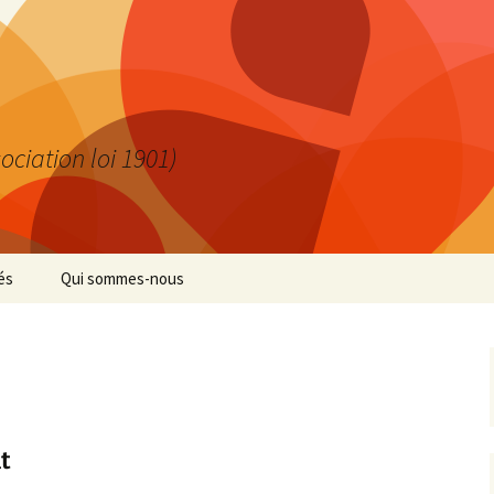
ociation loi 1901)
és
Qui sommes-nous
de cœur
Abonnez-vous
 en public
Mentions légales
ions
t