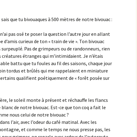
 sais que tu bivouaques à 500 mètres de notre bivouac :
’ai pas osé te poser la question l’autre jour en allant
e d’amis curieux de ton « train de vie ». Ton bivouac
is surpeuplé. Pas de grimpeurs ou de randonneurs, rien
s créatures étranges qui m’intimidaient. Je n’étais
sable battu que tu foules au fil des saisons, chaque jour
 pin tordus et brûlés qui me rappelaient en miniature
certains qualifient poétiquement de « forêt posée sur
e, le soleil monte à présent et réchauffe les flancs
 blanc de notre bivouac. Est-ce que ton coq a fait le
me nous celui de notre bivouac ?
ans l’air, avec l’odeur du café matinal. Avec les
 montagne, et comme le temps ne nous presse pas, les
pour grimper, on reparle avec ardeur de l’autoroute