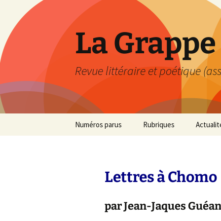
Aller
au
contenu
La Grappe
Revue littéraire et poétique (ass
Numéros parus
Rubriques
Actualit
N°74
Couvertures et
Coups 
sommaires
N°81
Lecture
Lettres à Chomo
Liminaire
N°89
Exposit
Dossier
par Jean-Jaques Guéan
N°90
Clin d’œil