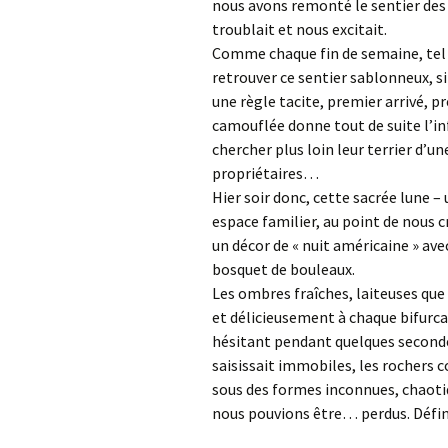
nous avons remonté le sentier des 
Salon
troublait et nous excitait.
Comme chaque fin de semaine, tel 
retrouver ce sentier sablonneux, s
une règle tacite, premier arrivé, p
camouflée donne tout de suite l’i
chercher plus loin leur terrier d’un
propriétaires…
Hier soir donc, cette sacrée lune 
espace familier, au point de nous 
un décor de « nuit américaine » avec
bosquet de bouleaux.
Les ombres fraîches, laiteuses que
et délicieusement à chaque bifurca
hésitant pendant quelques seconde
saisissait immobiles, les rochers 
sous des formes inconnues, chaotiq
nous pouvions être… perdus. Défi