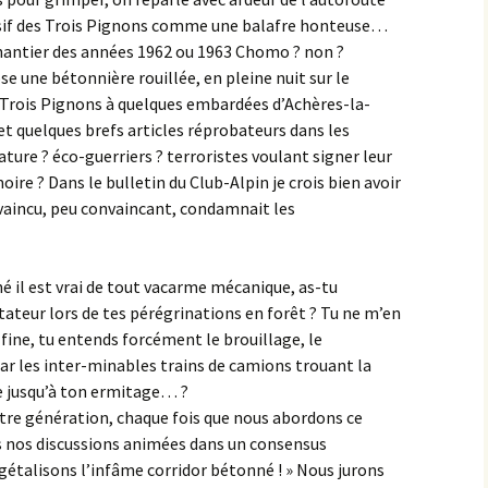
assif des Trois Pignons comme une balafre honteuse…
 chantier des années 1962 ou 1963 Chomo ? non ?
se une bétonnière rouillée, en pleine nuit sur le
s Trois Pignons à quelques embardées d’Achères-la-
et quelques brefs articles réprobateurs dans les
ature ? éco-guerriers ? terroristes voulant signer leur
e ? Dans le bulletin du Club-Alpin je crois bien avoir
onvaincu, peu convaincant, condamnait les
né il est vrai de tout vacarme mécanique, as-tu
tateur lors de tes pérégrinations en forêt ? Tu ne m’en
e fine, tu entends forcément le brouillage, le
ar les inter-minables trains de camions trouant la
le jusqu’à ton ermitage… ?
tre génération, chaque fois que nous abordons ce
s nos discussions animées dans un consensus
végétalisons l’infâme corridor bétonné ! » Nous jurons