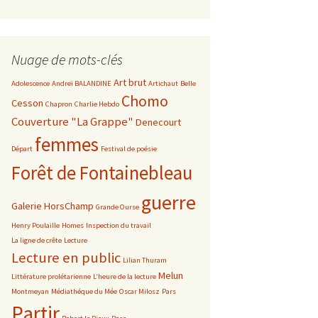
Nuage de mots-clés
Art brut
Adolescence
Andreï BALANDINE
Artichaut
Belle
Chomo
Cesson
Chapron
Charlie Hebdo
Couverture "La Grappe"
Denecourt
femmes
Départ
Festival de poésie
Forêt de Fontainebleau
guerre
Galerie HorsChamp
Grande Ourse
Henry Poulaille
Homes
Inspection du travail
La ligne de crête
Lecture
Lecture en public
Lilian Thuram
Melun
Littérature prolétarienne
L’heure de la lecture
Montmeyan
Médiathéque du Mée
Oscar Milosz
Pars
Partir