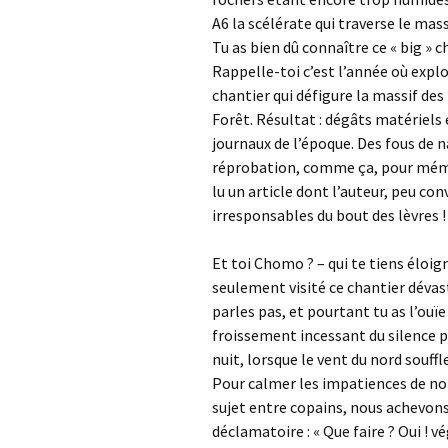
A6 la scélérate qui traverse le m
Tu as bien dû connaître ce « big »
Rappelle-toi c’est l’année où explo
chantier qui défigure la massif de
Forêt. Résultat : dégâts matériels 
journaux de l’époque. Des fous de n
réprobation, comme ça, pour mémoir
lu un article dont l’auteur, peu c
irresponsables du bout des lèvres !
Et toi Chomo ? – qui te tiens éloig
seulement visité ce chantier dévas
parles pas, et pourtant tu as l’ouï
froissement incessant du silence p
nuit, lorsque le vent du nord souff
Pour calmer les impatiences de no
sujet entre copains, nous achevon
déclamatoire : « Que faire ? Oui ! 