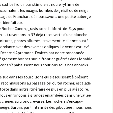
 sud. Le froid nous stimule et notre rythme de
’accumulent les nuages bombés de grésil ou de neige.
itage de Franchard où nous savons une petite auberge
t bienfaiteur.
le Rocher Canon, gravis-sons le Mont-de-Fays pour
on et traversons la N7 déjà recouverte d’une blanche
voitures, phares allumés, traversent le silence ouaté.
ondante avec des averses obliques. Le vent s’est levé
e Désert d’Apremont. Exaltés par notre randonnée
ègrement bonnet sur le front et guêtrés dans le sable
ocons s’épaississent nous sourions sous nos anoraks
le sud dans les tourbillons qui s’esquissent à présent
s reconnaissons au passage tel ou tel rocher, escaladé
nforte dans notre itinéraire de plus en plus aléatoire.
nous enfonçons à grandes enjambées dans une vallée
les chênes au tronc crevassé. Les rochers s’encapu-
neige. Surpris par l’intensité des giboulées, nous nous