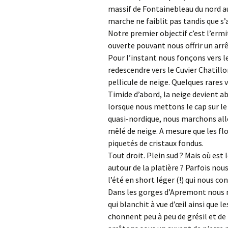
massif de Fontainebleau du nord au
marche ne faiblit pas tandis que s
Notre premier objectif c’est l’erm
ouverte pouvant nous offrir un arrê
Pour l’instant nous fonçons vers 
redescendre vers le Cuvier Chatill
pellicule de neige. Quelques rares 
Timide d’abord, la neige devient ab
lorsque nous mettons le cap sur l
quasi-nordique, nous marchons all
mêlé de neige. A mesure que les fl
piquetés de cristaux fondus.
Tout droit. Plein sud ? Mais où est 
autour de la platière ? Parfois nou
l’été en short léger (!) qui nous co
Dans les gorges d’Apremont nous 
qui blanchit à vue d’œil ainsi que 
chonnent peu à peu de grésil et de 