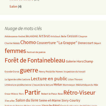
Salon
(4)
Nuage de mots-clés
Art brut
Cesson
Adolescence
Andreï BALANDINE
Artichaut
Belle
Chapron
Chomo
Couverture "La Grappe"
Denecourt
Charlie Hebdo
Départ
femmes
Festival de poésie
Forêt de Fontainebleau
Galerie HorsChamp
guerre
Grande Ourse
Henry Poulaille
Homes
Inspection du travail
Lecture en public
La ligne de crête
Lecture
Lilian Thuram
Melun
Littérature prolétarienne
L’heure de la lecture
Montmeyan
Médiathéque du Mée
Partir
Rétro-Viseur
Oscar Milosz
Pars
Robert le Pieux
Rose
Salon du livre
Seine-et-Marne
Sivry-Courtry
S'en aller
Vaux-le-Pénil
Tribute to Patricia Barber
Un conte
Émile Guillaumin
égalité des sexes