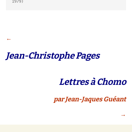
1979)
Navigation
←
Jean-Christophe Pages
des
articles
Lettres à Chomo
par Jean-Jaques Guéant
→