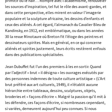
primitif ou le naïf… Rompre avec l’académisme, renouveler
les sources d’inspiration, tel fut le rôle des avant-gardes, et
dans cette perspective, elles mirent en valeur l’imagerie
populaire et la sculpture africaine, les dessins d’enfants et
ceux des aliénés. A cet égard, l’almanach du Cavalier Bleu de
Kandinsky, en 1912, est emblématique, ou dans les années
30 la revue Minotaure où Breton fit l’éloge des peintres et
dessinateurs spirites. Mais en général, en ce qui concerne
aliénés et spirites justement, leurs écrits restèrent enfouis
dans des publications spécialisées.
Jean Dubuffet fut l’un des premiers à les en sortir. Quand
par l’adjectif « brut » il désigna « les ouvrages exécutés par
des personnes indemnes de toute culture artistique » (L’Art
brut préféré aux art culturels, 1949), il n’établit aucune
hiérarchie entre tableaux, dessins, sculptures, objets,
broderies et « façons d’écrire ». Malgré la passion qu’il mit à
les défendre, ces façons d’écrire, si nombreuses cependant,
si variées, demeurent aujourd’hui peu connues. Si nous