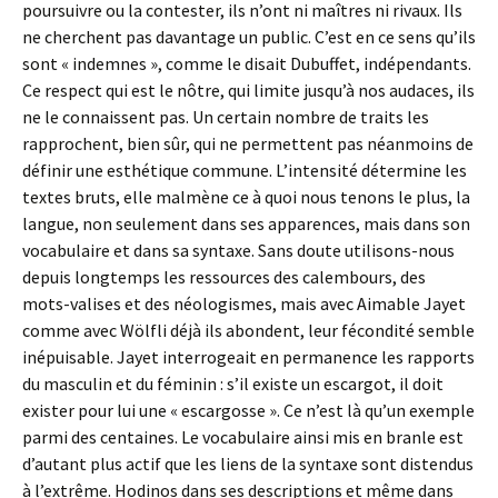
poursuivre ou la contester, ils n’ont ni maîtres ni rivaux. Ils
ne cherchent pas davantage un public. C’est en ce sens qu’ils
sont « indemnes », comme le disait Dubuffet, indépendants.
Ce respect qui est le nôtre, qui limite jusqu’à nos audaces, ils
ne le connaissent pas. Un certain nombre de traits les
rapprochent, bien sûr, qui ne permettent pas néanmoins de
définir une esthétique commune. L’intensité détermine les
textes bruts, elle malmène ce à quoi nous tenons le plus, la
langue, non seulement dans ses apparences, mais dans son
vocabulaire et dans sa syntaxe. Sans doute utilisons-nous
depuis longtemps les ressources des calembours, des
mots-valises et des néologismes, mais avec Aimable Jayet
comme avec Wölfli déjà ils abondent, leur fécondité semble
inépuisable. Jayet interrogeait en permanence les rapports
du masculin et du féminin : s’il existe un escargot, il doit
exister pour lui une « escargosse ». Ce n’est là qu’un exemple
parmi des centaines. Le vocabulaire ainsi mis en branle est
d’autant plus actif que les liens de la syntaxe sont distendus
à l’extrême. Hodinos dans ses descriptions et même dans