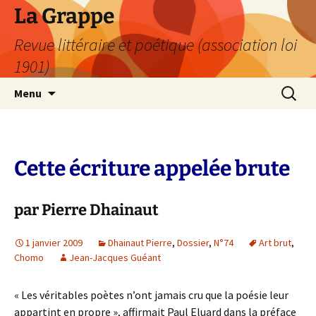
Aller
La Grappe
au
Revue littéraire et poétique (association loi
contenu
1901)
Recherc
Menu
Cette écriture appelée brute
par Pierre Dhainaut
1 janvier 2009
Dhainaut Pierre
,
Dossier
,
N°74
Art brut
,
Chomo
Jean-Jacques Guéant
« Les véritables poètes n’ont jamais cru que la poésie leur
appartint en propre », affirmait Paul Eluard dans la préface